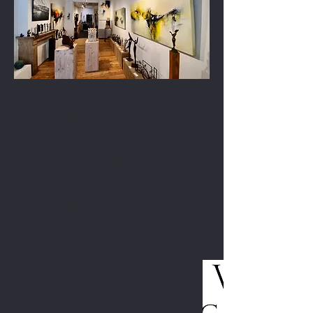
Expositie opening
op
Expositie bij
tot
Expositie van
Frans
Vanhove Art
Gallery