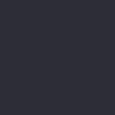
Expositie opening
op
Expositie
Galerie 
bij
Expositie van
vrijdag
tot