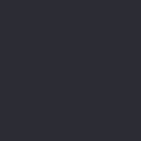
Expositie opening
op
Expositie
Galerie 
bij
Expositie van
zaterd
tot
zaterdag 20 dec